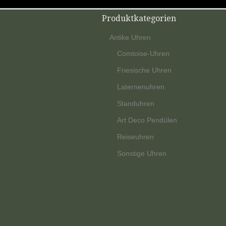
Produktkategorien
Antike Uhren
Comtoise-Uhren
Friesische Uhren
Laternenuhren
Standuhren
Art Deco Pendülen
Reiseuhren
Sonstige Uhren