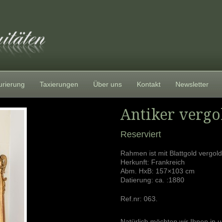
urierung
Taxierungen
Über uns
Kontakt
Newsletter
Antiker vergo
Reserviert
Rahmen ist mit Blattgold vergold
Herkunft: Frankreich
Abm. HxB: 157×103 cm
Datierung: ca. :1880
Ref.nr:
063
.
Natürlich möchten wir Ihnen in