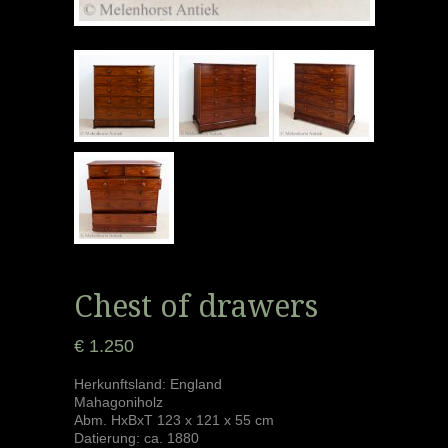
Chest of drawers
€ 1.250
Herkunftsland: England
Mahagoniholz
Abm. HxBxT 123 x 121 x 55 cm
Datierung: ca. 1880