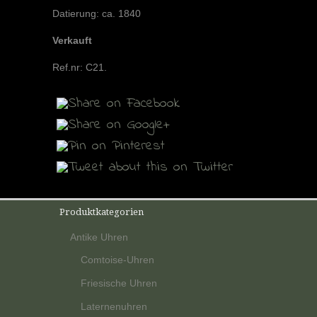
Datierung: ca. 1840
Verkauft
Ref.nr:
C21
.
Produktkategorien
Antike Uhren
Comtoise-Uhren
Friesische Uhren
Laternenuhren