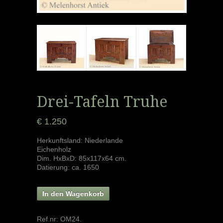
Drei-Tafeln Truhe
€ 1.250
Herkunftsland: Niederlande
Eichenholz
Dim. HxBxD: 85x117x64 cm.
Datierung: ca. 1650
In den Wagenkorb
Ref.nr:
OM24
.