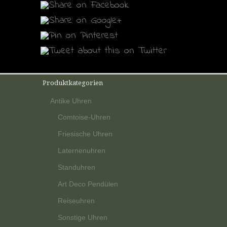
Produktkategorien
Antike Uhren
Comtoise-Uhren
Friesische Uhren
Laternenuhren
Standuhren
Art Deco Pendülen
Reiseuhren
Sonstige Uhren