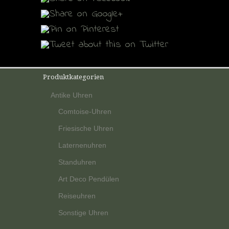
Produktkategorien
Antike Uhren
Comtoise-Uhren
Friesische Uhren
Laternenuhren
Standuhren
Art Deco Pendülen
Reiseuhren
Sonstige Uhren