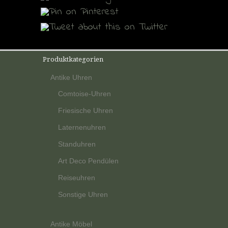
Produktkategorien
Antike Uhren
Comtoise-Uhren
Friesische Uhren
Laternenuhren
Standuhren
Art Deco Pendülen
Reiseuhren
Sonstige Uhren
Antike Möbel