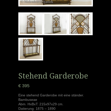
Stehend Garderobe
€ 395
Eine stehend Garderobe mit eine ständer.
Bambuseae
Abm. HxBxT: 215x97x29 cm.
Datierung: 1875 – 1890