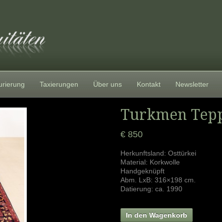
urierung
Taxierungen
Über uns
Kontakt
Newsletter
Turkmen Tep
€ 850
Herkunftsland: Osttürkei
Material: Korkwolle
Handgeknüpft
Abm. LxB: 316×198 cm.
Datierung: ca. 1990
In den Wagenkorb