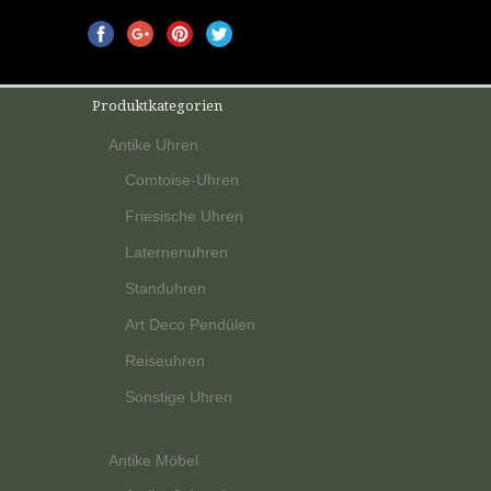
Produktkategorien
Antike Uhren
Comtoise-Uhren
Friesische Uhren
Laternenuhren
Standuhren
Art Deco Pendülen
Reiseuhren
Sonstige Uhren
Antike Möbel