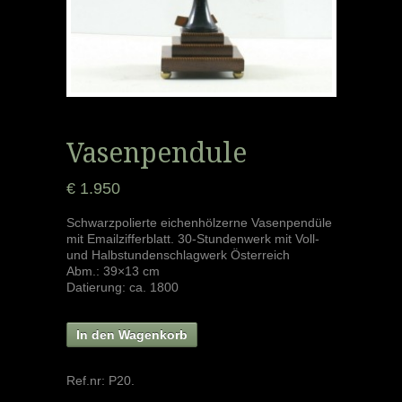
Vasenpendule
€ 1.950
Schwarzpolierte eichenhölzerne Vasenpendüle
mit Emailzifferblatt. 30-Stundenwerk mit Voll-
und Halbstundenschlagwerk Österreich
Abm.: 39×13 cm
Datierung: ca. 1800
In den Wagenkorb
Ref.nr:
P20
.