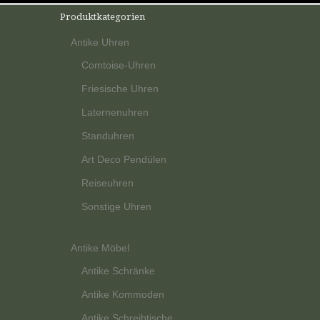
Produktkategorien
Antike Uhren
Comtoise-Uhren
Friesische Uhren
Laternenuhren
Standuhren
Art Deco Pendülen
Reiseuhren
Sonstige Uhren
Antike Möbel
Antike Schränke
Antike Kommoden
Antike Schreibtische