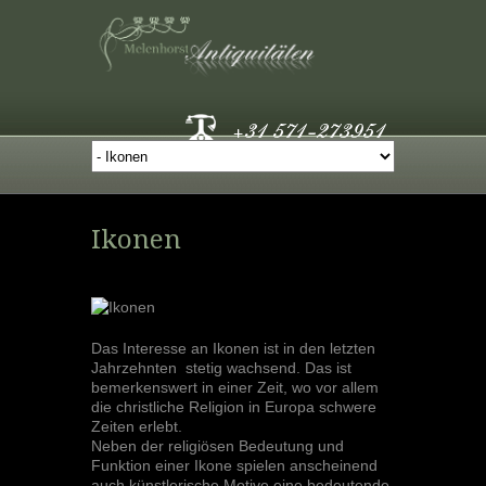
Ikonen
Das Interesse an Ikonen ist in den letzten
Jahrzehnten stetig wachsend. Das ist
bemerkenswert in einer Zeit, wo vor allem
die christliche Religion in Europa schwere
Zeiten erlebt.
Neben der religiösen Bedeutung und
Funktion einer Ikone spielen anscheinend
auch künstlerische Motive eine bedeutende