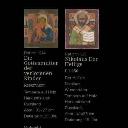
Ref.nr: IK14
Ref.nr: IK15
Die
Nikolaus Der
Gottesmutter
Heilige
der
€ 1.450
verlorenen
Der Heilige
Kinder
Nikolaus,
Reserviert
Wundertäter
Tempera auf Holz
Tempera auf Holz
Herkunftsland:
Herkunftsland:
Russland
Russland,
Abm.: 31×27 cm
Abm.: 41x35 cm
Datierung: 19. Jht.
Datierung: 19. Jht.
Verkocht