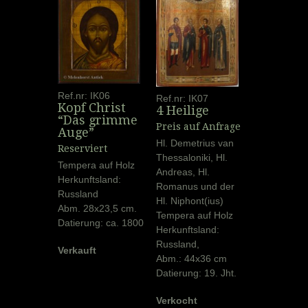
Ref.nr: IK06
Ref.nr: IK07
Kopf Christ
4 Heilige
“Das grimme
Preis auf Anfrage
Auge”
Hl. Demetrius van
Reserviert
Thessaloniki, Hl.
Tempera auf Holz
Andreas, Hl.
Herkunftsland:
Romanus und der
Russland
Hl. Niphont(ius)
Abm. 28x23,5 cm.
Tempera auf Holz
Datierung: ca. 1800
Herkunftsland:
Russland,
Verkauft
Abm.: 44x36 cm
Datierung: 19. Jht.
Verkocht