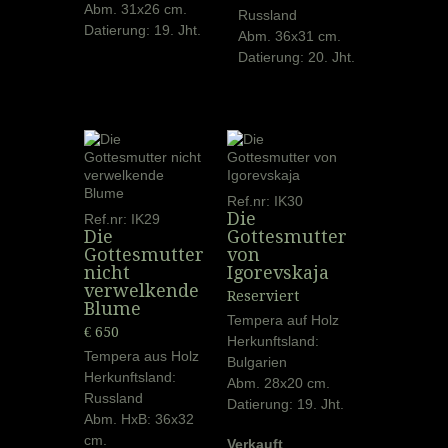
Abm. 31x26 cm.
Russland
Datierung: 19. Jht.
Abm. 36x31 cm.
Datierung: 20. Jht.
Ref.nr: IK30
Die
Ref.nr: IK29
Die
Gottesmutter
Gottesmutter
von
nicht
Igorevskaja
verwelkende
Reserviert
Blume
Tempera auf Holz
€ 650
Herkunftsland:
Tempera aus Holz
Bulgarien
Herkunftsland:
Abm. 28x20 cm.
Russland
Datierung: 19. Jht.
Abm. HxB: 36x32
cm.
Verkauft