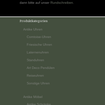
dann bitte auf unser
Rundschreiben
.
Produktkategorien
Antike Uhren
Comtoise-Uhren
Friesische Uhren
Laternenuhren
Standuhren
Art Deco Pendülen
Reiseuhren
Sonstige Uhren
Antike Möbel
Antike Schränke