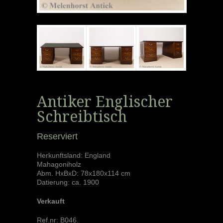
Antiker Englischer
Schreibtisch
Reserviert
Herkunftsland: England
Mahagoniholz
Abm. HxBxD: 78x180x114 cm
Datierung: ca. 1900
Verkauft
Ref.nr:
B046
.