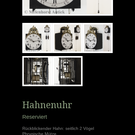
Hahnenuhr
Reserviert
Rückblickender Hahn: seitlich 2 Vögel
Phrygische Mütze