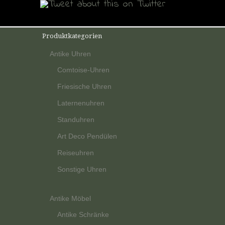
Produktkategorien
Antike Uhren
Comtoise-Uhren
Friesische Uhren
Laternenuhren
Standuhren
Art Deco Pendülen
Reiseuhren
Sonstige Uhren
Antike Möbel
Antike Schränke