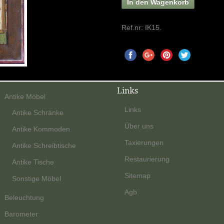
In den Wagenkorb
Ref.nr:
IK15
.
Links
Antike Möbel
Links
Antike Schränke
Über uns
Antike Kommoden
Taxierungen
Antike Schreibtische
Restaurierung
Antike Tische
Sitemap
Sonstige Möbel
Agb
Beleuchtung
Barometer