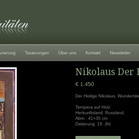
urierung
Taxierungen
Über uns
Kontakt
Newsletter
Nikolaus Der 
€ 1.450
Der Heilige Nikolaus, Wundertät
Tempera auf Holz
Herkunftsland: Russland,
Abm.: 41×35 cm
Datierung: 19. Jht.