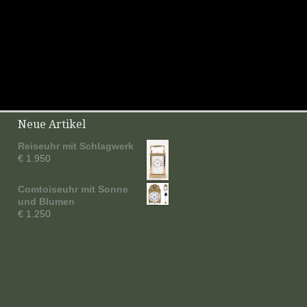
Neue Artikel
Reiseuhr mit Schlagwerk
€ 1.950
Comtoiseuhr mit Sonne
und Blumen
€ 1.250