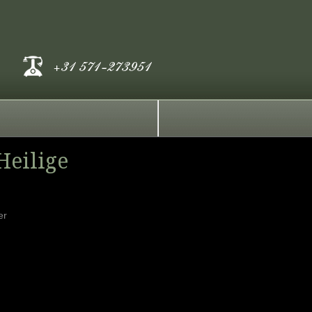
Heilige
er