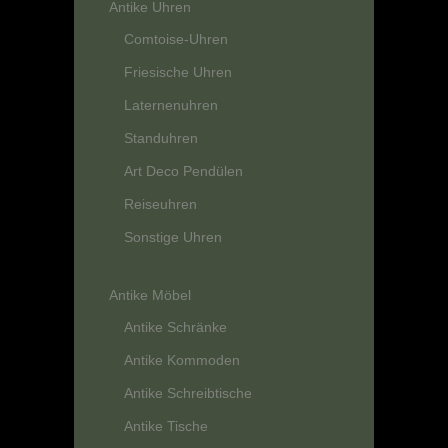
Antike Uhren
Comtoise-Uhren
Friesische Uhren
Laternenuhren
Standuhren
Art Deco Pendülen
Reiseuhren
Sonstige Uhren
Antike Möbel
Antike Schränke
Antike Kommoden
Antike Schreibtische
Antike Tische