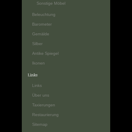
Sonstige Möbel
Beleuchtung
Barometer
Gemälde
Silber
Antike Spiegel
Ikonen
Links
Links
Über uns
Taxierungen
Restaurierung
Sitemap