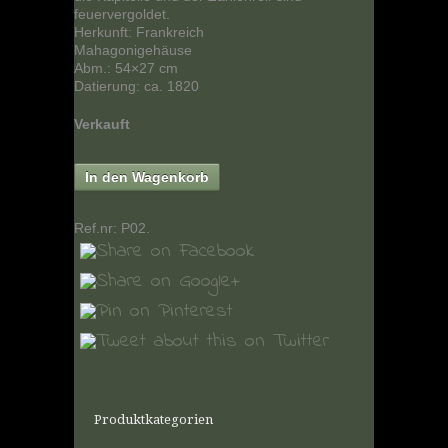
feuervergoldet.
Herkunft: Frankreich
Mahagonigehäuse
Abm.: 54×27 cm
Datierung: ca. 1820
Verkauft
In den Wagenkorb
Ref.nr:
P02
.
Produktkategorien