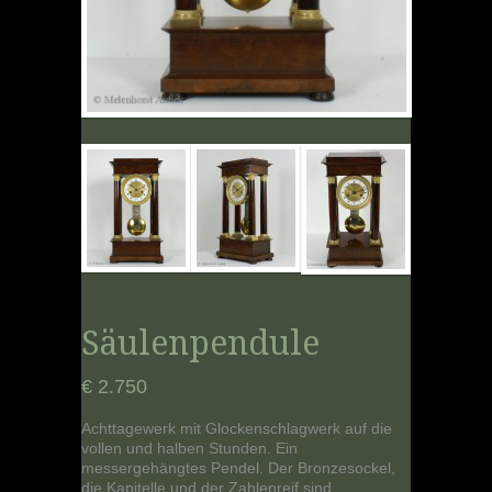
Säulenpendule
€ 2.750
Achttagewerk mit Glockenschlagwerk auf die
vollen und halben Stunden. Ein
messergehängtes Pendel. Der Bronzesockel,
die Kapitelle und der Zahlenreif sind