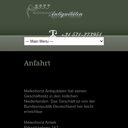
Anfahrt
Melenhorst Antiquitäten hat seinen
Geschäftssitz in den östlichen
Niederlanden. Das Geschäft ist von der
Bundesrepublik Deutschland her leicht
erreichbar.
Melenhorst Antiek
Rijksstraatweg 167