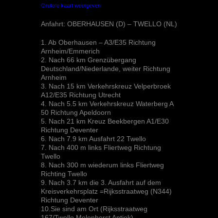
Grotere kaart weergeven
Anfahrt: OBERHAUSEN (D) – TWELLO (NL)
1. Ab Oberhausen – A3/E35 Richtung
Arnheim/Emmerich
2. Nach 66 km Grenzübergang
Deutschland/Niederlande, weiter Richtung
Arnheim
3. Nach 15 km Verkehrskreuz Velperbroek
A12/E35 Richtung Utrecht
4. Nach 5.5 km Verkehrskreuz Waterberg A
50 Richtung Apeldoorn
5. Nach 21 km Kreuz Beekbergen A1/E30
Richtung Deventer
6. Nach 7.9 km Ausfahrt 22 Twello
7. Nach 400 m links Fliertweg Richtung
Twello
8. Nach 300 m wiederum links Fliertweg
Richting Twello
9. Nach 3.7 km die 3. Ausfahrt auf dem
Kreisverkehrsplatz =Rijksstraatweg (N344)
Richtung Deventer
10.Sie sind am Ort (Rijksstraatweg
167/Twello Melenhorst Antiek)